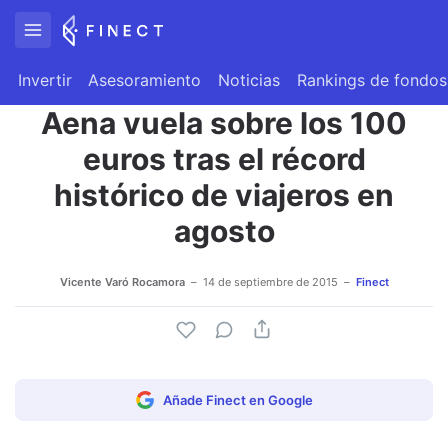
Invertir
Asesoramiento
Noticias
Rankings de fondos
Aena vuela sobre los 100
euros tras el récord
histórico de viajeros en
agosto
Vicente Varó Rocamora
14 de septiembre de 2015
Finect
Añade Finect en Google