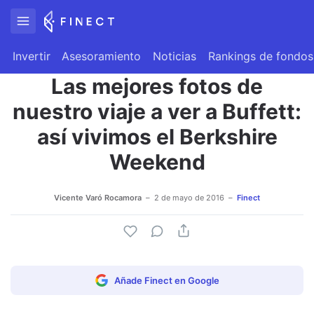
Invertir
Asesoramiento
Noticias
Rankings de fondos
Las mejores fotos de
nuestro viaje a ver a Buffett:
así vivimos el Berkshire
Weekend
Vicente Varó Rocamora
2 de mayo de 2016
Finect
Añade Finect en Google