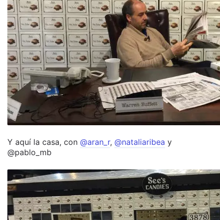
Y aquí la casa, con
@aran_r
,
@nataliaribea
y
@pablo_mb