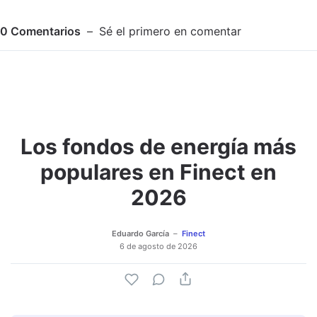
0
Comentarios
Sé el primero en comentar
Los fondos de energía más
Adjuntar imagen
Comentar
populares en Finect en
2026
Eduardo García
Finect
6 de agosto de 2026