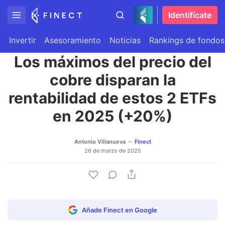
Identifícate
Invertir
Asesoramiento
Noticias
Rankings de fondos
Los máximos del precio del
cobre disparan la
rentabilidad de estos 2 ETFs
en 2025 (+20%)
Antonio Villanueva
Finect
26 de marzo de 2025
Añade Finect en Google