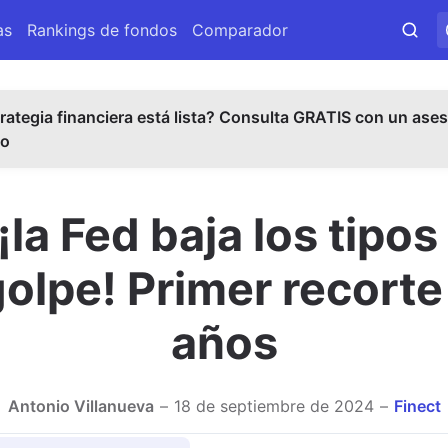
as
Rankings de fondos
Comparador
rategia financiera está lista? Consulta GRATIS con un ases
do
¡la Fed baja los tipo
olpe! Primer recort
años
Antonio Villanueva
18 de septiembre de 2024
Finect