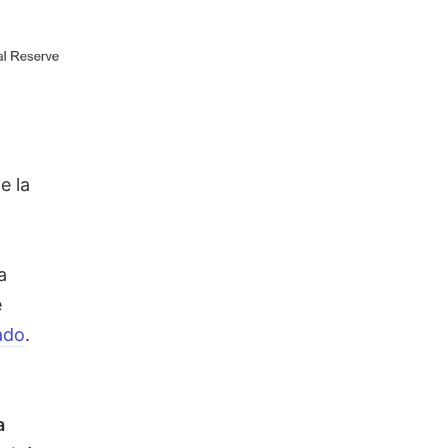
e la
a
e
ado
.
a