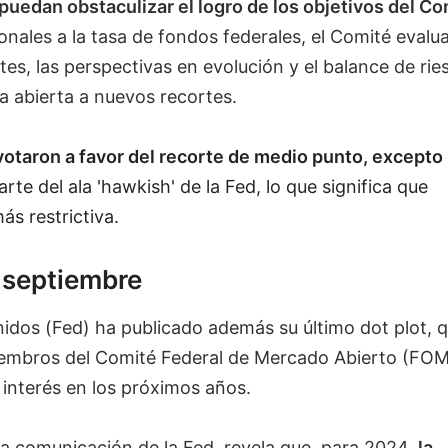
puedan obstaculizar el logro de los objetivos del Co
onales a la tasa de fondos federales, el Comité evalu
s, las perspectivas en evolución y el balance de rie
ta abierta a nuevos recortes.
otaron a favor del recorte de medio punto, excepto
rte del ala 'hawkish' de la Fed, lo que significa que
ás restrictiva.
e septiembre
idos (Fed) ha publicado además su último dot plot, 
miembros del Comité Federal de Mercado Abierto (FO
e interés en los próximos años.
la comunicación de la Fed, revela que, para 2024,
la