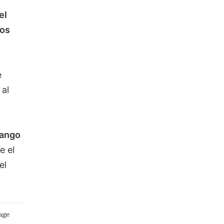
el
cos
e
 al
rango
e el
el