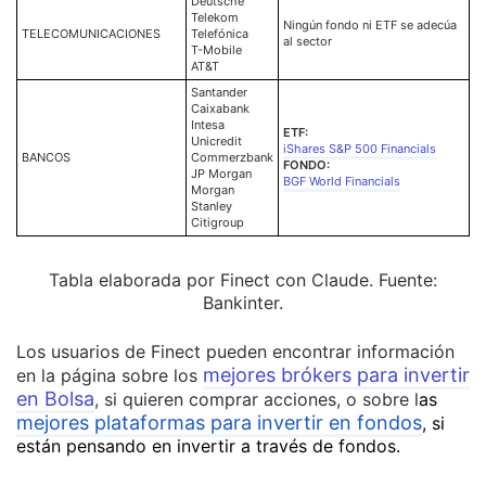
Deutsche
Telekom
Ningún fondo ni ETF se adecúa
TELECOMUNICACIONES
Telefónica
al sector
T-Mobile
AT&T
Santander
Caixabank
Intesa
ETF:
Unicredit
iShares S&P 500 Financials
BANCOS
Commerzbank
FONDO:
JP Morgan
BGF World Financials
Morgan
Stanley
Citigroup
Tabla elaborada por Finect con Claude. Fuente:
Bankinter.
Los usuarios de Finect pueden encontrar información
mejores brókers para invertir
en la página sobre los
en Bolsa
, si quieren comprar acciones, o sobre l
as
mejores plataformas para invertir en fondos
, si
están pensando en invertir a través de fondos.