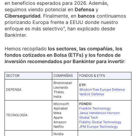
en beneficios esperados para 2026. Además,
seguimos viendo potencial en
Defensa
y
Ciberseguridad
. Finalmente, en
bancos
continuamos
priorizando Europa frente a EEUU donde nuestro
enfoque es más selectivo", han explicado desde
Bankinter.
Hemos recopilado
los sectores, las compañías, los
fondos cotizados en Bolsa (ETFs) y los fondos de
inversión recomendados por Bankinter para invertir
:
SECTOR
COMPAÑÍAS
FONDOS & ETFS
Rheinmetall
ETF:
Leonardo
DEFENSA
WisdomTree Europe Defence
Thales
VanEck Defense
Indra
Microsoft
FONDO:
Alphabet
Franklin Technology
Meta
Janus Henderson Horizon
TECNOLOGÍA
Apple
Global Tech
Amazon
Fidelity Global Technology
Netflix
JPM Europe Technology
Nvidia