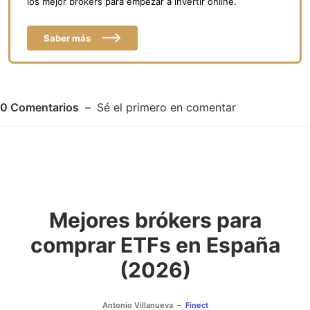
los mejor brókers para empezar a invertir online.
Saber más
0
Comentarios
Sé el primero en comentar
Mejores brókers para
Adjuntar imagen
Comentar
comprar ETFs en España
(2026)
Antonio Villanueva
Finect