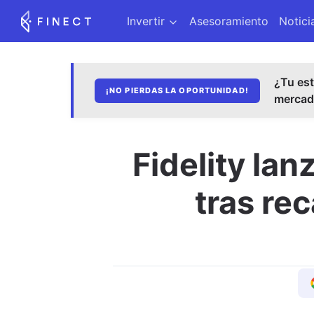
Invertir
Asesoramiento
Notici
¿Tu est
¡NO PIERDAS LA OPORTUNIDAD!
merca
Fidelity la
tras re