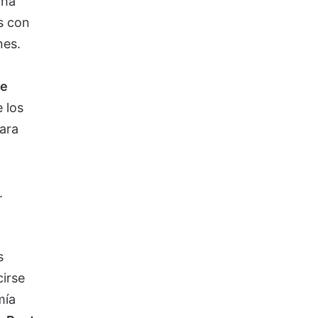
 ha
s con
nes.
de
 los
ara
.
s
cirse
mía