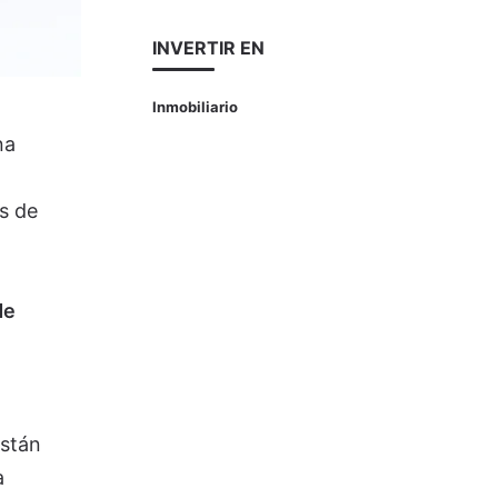
INVERTIR EN
Inmobiliario
na
s de
de
están
a