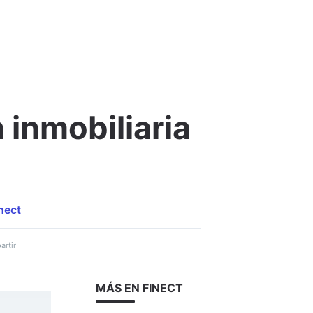
 inmobiliaria
Comentar
nect
rtir
MÁS EN FINECT