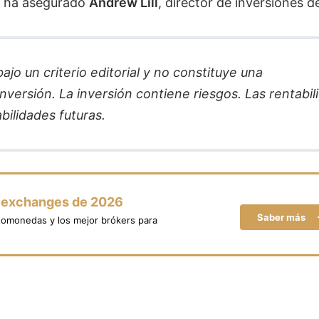
, ha asegurado
Andrew Lill
, director de inversiones 
jo un criterio editorial y no constituye una
versión. La inversión contiene riesgos. Las rentabil
bilidades futuras.
y exchanges de 2026
Saber más
tomonedas y los mejor brókers para