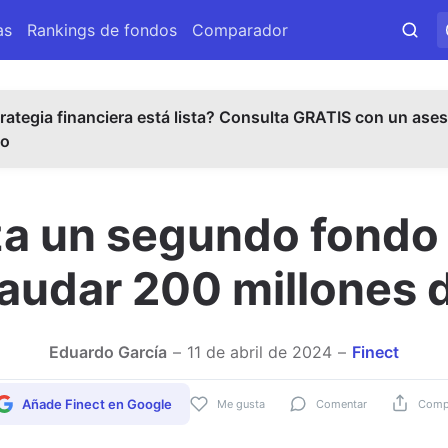
as
Rankings de fondos
Comparador
rategia financiera está lista? Consulta GRATIS con un ases
do
nza un segundo fondo 
caudar 200 millones 
Eduardo García
11 de abril de 2024
Finect
Añade Finect en Google
Me gusta
Comentar
Compa