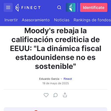
Identifícate
Invertir
Asesoramiento
Noticias
Rankings de fondos
Moody's rebaja la
calificación crediticia de
EEUU: "La dinámica fiscal
estadounidense no es
sostenible"
Eduardo García
Finect
19 de mayo de 2025