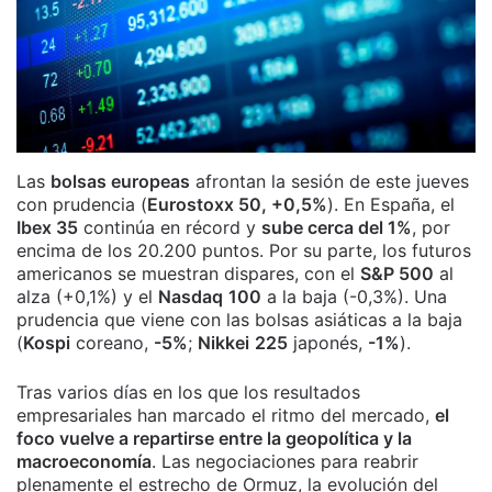
Las
bolsas europeas
afrontan la sesión de este jueves
con prudencia (
Eurostoxx 50, +0,5%
). En España, el
Ibex 35
continúa en récord y
sube cerca del 1%
, por
encima de los 20.200 puntos. Por su parte, los futuros
americanos se muestran dispares, con el
S&P 500
al
alza (+0,1%) y el
Nasdaq
100
a la baja (-0,3%). Una
prudencia que viene con las bolsas asiáticas a la baja
(
Kospi
coreano,
-5%
;
Nikkei
225
japonés,
-1%
).
Tras varios días en los que los resultados
empresariales han marcado el ritmo del mercado,
el
foco vuelve a repartirse entre la geopolítica y la
macroeconomía
. Las negociaciones para reabrir
plenamente el estrecho de Ormuz, la evolución del