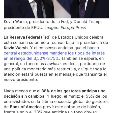
Kevin Warsh, presidente de la Fed, y Donald Trump,
presidente de EEUU.
Imagen: Europa Press
La
Reserva Federal
(Fed) de Estados Unidos celebra
esta semana su primera reunión bajo la presidencia de
Kevin Warsh
. Y el consenso anticipa que
el banco
central estadounidense mantiene los tipos de interés
en el rango del 3,50%-3,75%
. También se espera, en
general, un tono más
hawkish
, es decir, partidario de
una política monetaria más restrictiva, así que toda la
atención estará puesta en el mensaje que transmita el
nuevo presidente.
Nada menos que
el 88% de los gestores anticipa una
decisión sin cambios.
Y luego, el matiz: el 55% de los
entrevistados en la última encuesta global de gestores
de
Bank of America
prevé este enfoque de halcón,
frente a solo el 33% que anticipa un tono
dovish
.