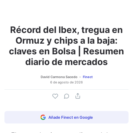
Récord del Ibex, tregua en
Adjuntar imagen
Comentar
Ormuz y chips a la baja:
claves en Bolsa | Resumen
diario de mercados
David Carmona Sacedo
Finect
6 de agosto de 2026
Añade Finect en Google