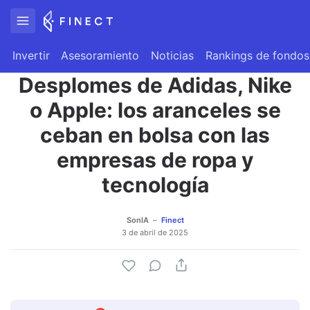
Invertir
Asesoramiento
Noticias
Rankings de fondos
Desplomes de Adidas, Nike
o Apple: los aranceles se
ceban en bolsa con las
empresas de ropa y
tecnología
SonIA
Finect
3 de abril de 2025