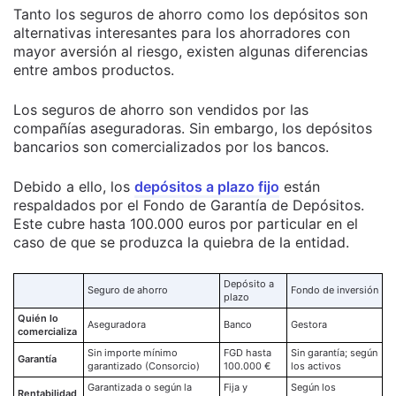
Tanto los seguros de ahorro como los depósitos son
alternativas interesantes para los ahorradores con
mayor aversión al riesgo, existen algunas diferencias
entre ambos productos.
Los seguros de ahorro son vendidos por las
compañías aseguradoras. Sin embargo, los depósitos
bancarios son comercializados por los bancos.
Debido a ello, los
depósitos a plazo fijo
están
respaldados por el Fondo de Garantía de Depósitos.
Este cubre hasta 100.000 euros por particular en el
caso de que se produzca la quiebra de la entidad.
Depósito a
Seguro de ahorro
Fondo de inversión
plazo
Quién lo
Aseguradora
Banco
Gestora
comercializa
Sin importe mínimo
FGD hasta
Sin garantía; según
Garantía
garantizado (Consorcio)
100.000 €
los activos
Garantizada o según la
Fija y
Según los
Rentabilidad