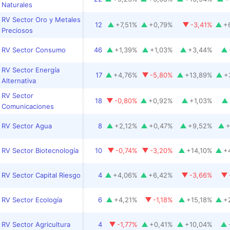
Naturales
RV Sector Oro y Metales
12
+
7,51
%
+
0,79
%
-3,41
%
+
Preciosos
RV Sector Consumo
46
+
1,39
%
+
1,03
%
+
3,44
%
RV Sector Energía
17
+
4,76
%
-5,80
%
+
13,89
%
+
Alternativa
RV Sector
18
-0,80
%
+
0,92
%
+
1,03
%
Comunicaciones
RV Sector Agua
8
+
2,12
%
+
0,47
%
+
9,52
%
RV Sector Biotecnología
10
-0,74
%
-3,20
%
+
14,10
%
+
RV Sector Capital Riesgo
4
+
4,06
%
+
6,42
%
-3,66
%
RV Sector Ecología
6
+
4,21
%
-1,18
%
+
15,18
%
+
RV Sector Agricultura
4
-1,77
%
+
0,41
%
+
10,04
%