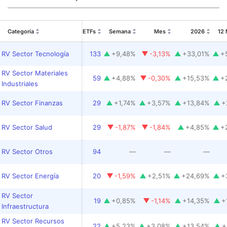
Categoría
ETFs
Semana
Mes
2026
12
RV Sector Tecnología
133
+
9,48
%
-3,13
%
+
33,01
%
+
RV Sector Materiales
59
+
4,88
%
-0,30
%
+
15,53
%
+
Industriales
RV Sector Finanzas
29
+
1,74
%
+
3,57
%
+
13,84
%
+
RV Sector Salud
29
-1,87
%
-1,84
%
+
4,85
%
+
RV Sector Otros
94
—
—
—
RV Sector Energía
20
-1,59
%
+
2,51
%
+
24,69
%
+
RV Sector
19
+
0,85
%
-1,14
%
+
14,35
%
+
Infraestructura
RV Sector Recursos
22
+
5,23
%
+
3,08
%
+
13,54
%
+