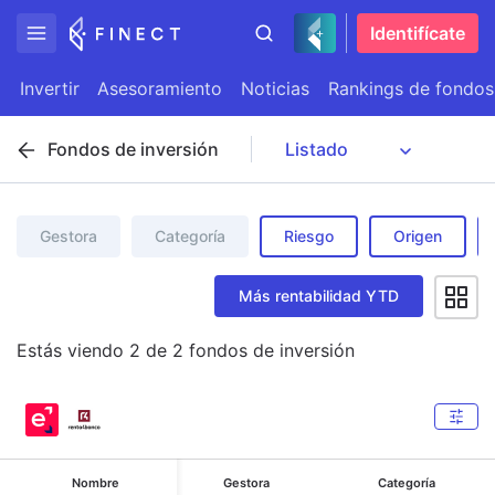
Identifícate
Invertir
Asesoramiento
Noticias
Rankings de fondos
Fondos de inversión
Gestora
Categoría
Riesgo
Origen
Más rentabilidad YTD
Estás viendo
2
de
2
fondos de inversión
Nombre
Gestora
Categoría