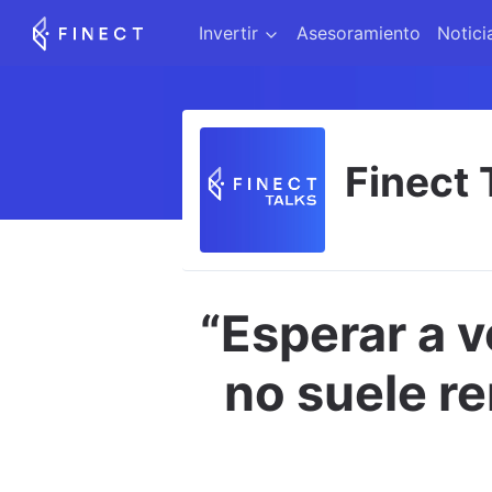
Invertir
Asesoramiento
Notici
Finect 
“Esperar a ve
no suele re