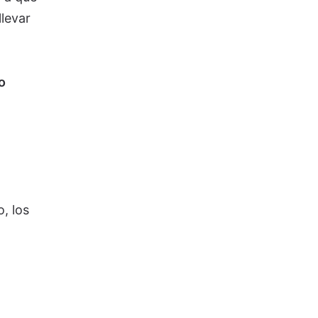
levar
o
, los