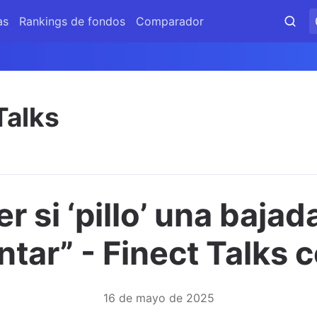
as
Rankings de fondos
Comparador
Talks
r si ‘pillo’ una bajad
ntar” - Finect Talks 
16 de mayo de 2025