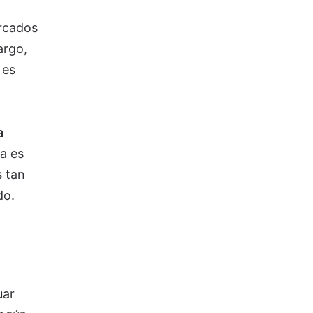
rcados
argo,
 es
a
a es
s tan
do.
uar