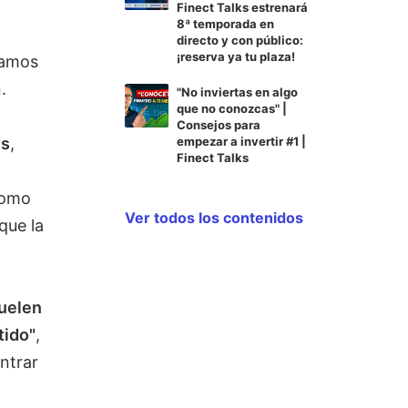
Finect Talks estrenará
8ª temporada en
directo y con público:
¡reserva ya tu plaza!
zamos
.
"No inviertas en algo
que no conozcas" |
Consejos para
ns
,
empezar a invertir #1 |
Finect Talks
como
Ver todos los contenidos
que la
duelen
tido"
,
ntrar