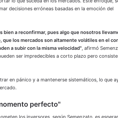
portar lo que suceda en los mercados. Este enfoque, 
tomar decisiones erróneas basadas en la emoción del
s bien a reconfirmar, pues algo que nosotros llevam
, que los mercados son altamente volátiles en el co
enden a subir con la misma velocidad"
, afirmó Semenz
eden ser impredecibles a corto plazo pero consiste
trar en pánico y a mantenerse sistemáticos, lo que a
mercado.
 "momento perfecto"
cometen los inversores, según Semenzato, es esperar