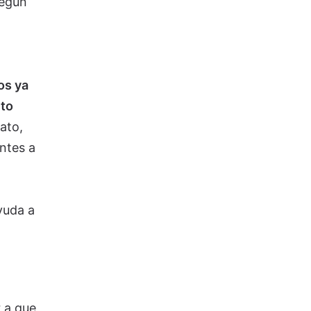
según
os ya
rto
ato,
ntes a
yuda a
 a que