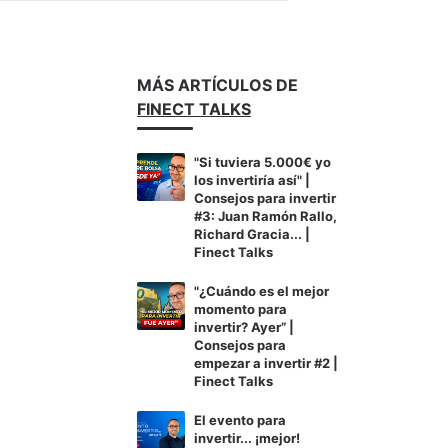
MÁS ARTÍCULOS DE
FINECT TALKS
"Si tuviera 5.000€ yo
los invertiría así" |
Consejos para invertir
#3: Juan Ramón Rallo,
Richard Gracia... |
Finect Talks
"¿Cuándo es el mejor
momento para
invertir? Ayer” |
Consejos para
empezar a invertir #2 |
Finect Talks
El evento para
invertir... ¡mejor!