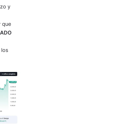
azo y
y que
DADO
 los