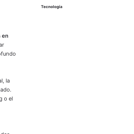
Tecnología
s en
ar
rofundo
l, la
cado.
g o el