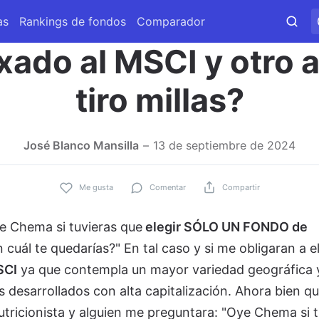
as
Rankings de fondos
Comparador
ado al MSCI y otro a
tiro millas?
José Blanco Mansilla
13 de septiembre de 2024
Me gusta
Comentar
Compartir
e Chema si tuvieras que
elegir SÓLO UN FONDO de
cuál te quedarías?" En tal caso y si me obligaran a el
SCI
ya que contempla un mayor variedad geográfica y
desarrollados con alta capitalización. Ahora bien qu
nutricionista y alguien me preguntara: "Oye Chema si t