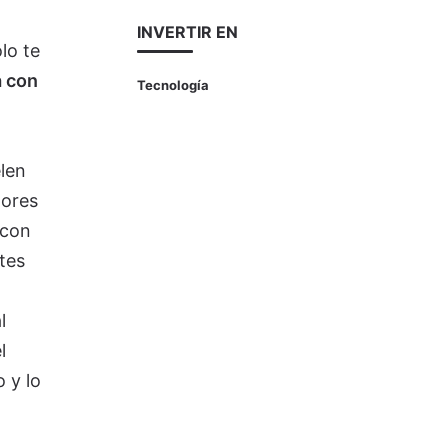
INVERTIR EN
lo te
a con
Tecnología
len
tores
 con
tes
l
l
 y lo