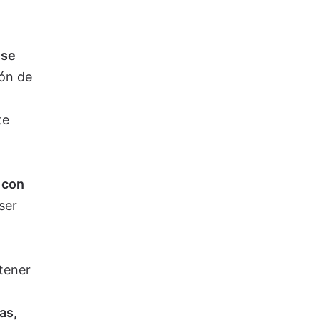
 se
ión de
te
 con
ser
ntener
as,