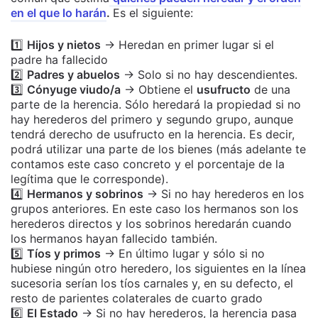
en el que lo harán
.
Es el siguiente:
1️⃣
Hijos y nietos
→ Heredan en primer lugar si el
padre ha fallecido
2️⃣
Padres y abuelos
→ Solo si no hay descendientes.
3️⃣
Cónyuge viudo/a
→ Obtiene el
usufructo
de una
parte de la herencia. Sólo heredará la propiedad si no
hay herederos del primero y segundo grupo, aunque
tendrá derecho de usufructo en la herencia. Es decir,
podrá utilizar una parte de los bienes (más adelante te
contamos este caso concreto y el porcentaje de la
legítima que le corresponde).
4️⃣
Hermanos y sobrinos
→ Si no hay herederos en los
grupos anteriores. En este caso los hermanos son los
herederos directos y los sobrinos heredarán cuando
los hermanos hayan fallecido también.
5️⃣
Tíos y primos
→ En último lugar y sólo si no
hubiese ningún otro heredero, los siguientes en la línea
sucesoria serían los tíos carnales y, en su defecto, el
resto de parientes colaterales de cuarto grado
6️⃣
El Estado
→ Si no hay herederos, la herencia pasa