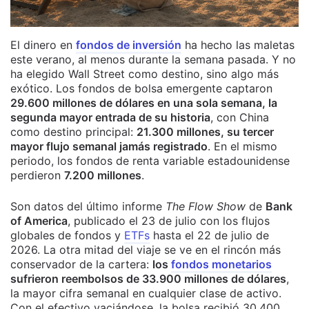
El dinero en
fondos de inversión
ha hecho las maletas
este verano, al menos durante la semana pasada. Y no
ha elegido Wall Street como destino, sino algo más
exótico. Los fondos de bolsa emergente captaron
29.600 millones de dólares en una sola semana, la
segunda mayor entrada de su historia
, con China
como destino principal:
21.300 millones, su tercer
mayor flujo semanal jamás registrado
. En el mismo
periodo, los fondos de renta variable estadounidense
perdieron
7.200 millones
.
Son datos del último informe
The Flow Show
de
Bank
of America
, publicado el 23 de julio con los flujos
globales de fondos y
ETFs
hasta el 22 de julio de
2026. La otra mitad del viaje se ve en el rincón más
conservador de la cartera:
los
fondos monetarios
sufrieron reembolsos de 33.900 millones de dólares
,
la mayor cifra semanal en cualquier clase de activo.
Con el efectivo vaciándose, la bolsa recibió 30.400