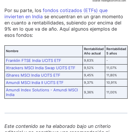
Por su parte, los
fondos cotizados (ETFs) que
invierten en India
se encuentran en un gran momento
en cuanto a rentabilidades, subiendo por encima del
9% en lo que va de año. Aquí algunos ejemplos de
esos fondos:
Rentabilidad
Rentabilidad
Nombre
Año actual
5 años
Franklin FTSE India UCITS ETF
9,63%
-
Xtrackers MSCI India Swap UCITS ETF
9,52%
11,07%
iShares MSCI India UCITS ETF
9,45%
11,80%
Amundi MSCI India II UCITS ETF
9,37%
10,91%
Amundi Index Solutions - Amundi MSCI
9,36%
11,00%
India
Este contenido se ha elaborado bajo un criterio