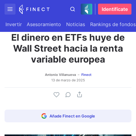
Identifícate
Invertir
Asesoramiento
Noticias
Rankings de fondos
El dinero en ETFs huye de
Wall Street hacia la renta
variable europea
Antonio Villanueva
Finect
13 de marzo de 2025
Añade Finect en Google