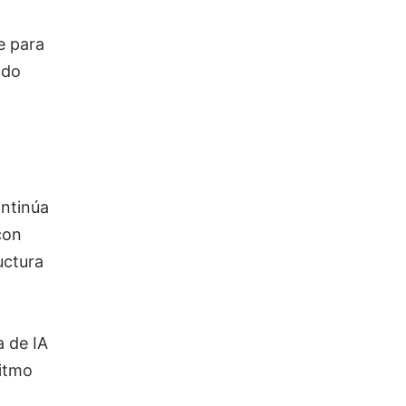
e para
ndo
ontinúa
con
uctura
a de IA
ritmo