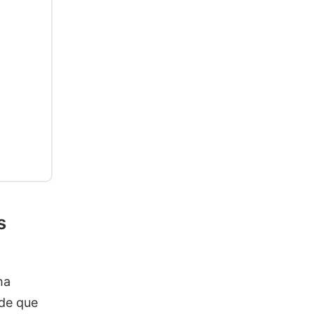
s
ha
de que