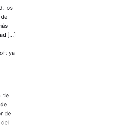
, los
 de
más
dad
[...]
oft ya
n de
 de
or de
 del