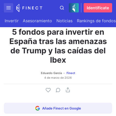
Identifícate
Invertir
Asesoramiento
Noticias
Rankings de fondos
5 fondos para invertir en
España tras las amenazas
de Trump y las caídas del
Ibex
Eduardo García
Finect
4 de marzo de 2026
Añade Finect en Google