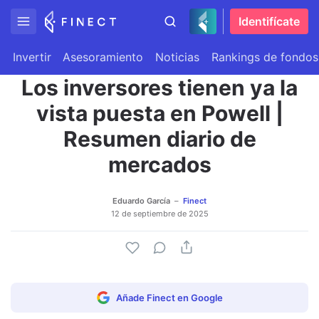
Identifícate
Invertir
Asesoramiento
Noticias
Rankings de fondos
Los inversores tienen ya la
vista puesta en Powell |
Resumen diario de
mercados
Eduardo García
Finect
12 de septiembre de 2025
Añade Finect en Google