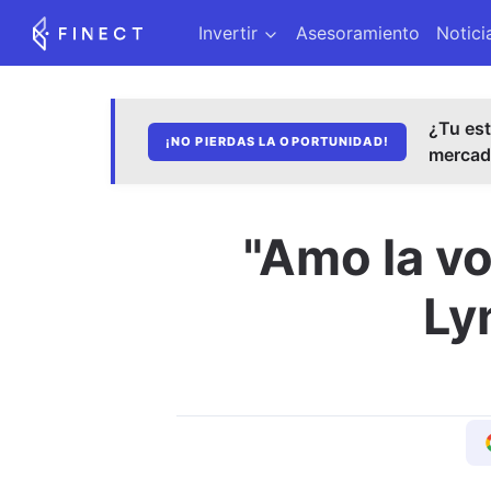
Invertir
Asesoramiento
Notici
¿Tu est
¡NO PIERDAS LA OPORTUNIDAD!
merca
"Amo la vol
Ly