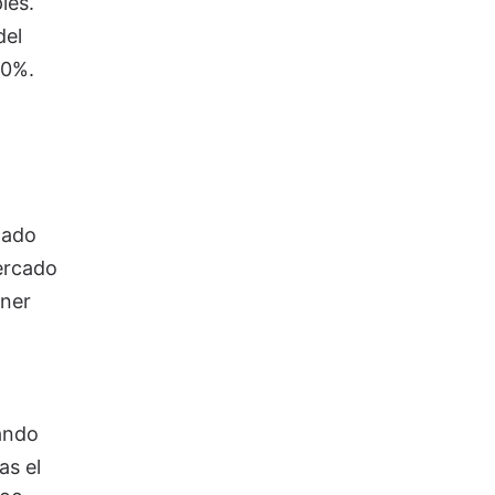
les.
del
10%.
cado
ercado
ener
n
ando
as el