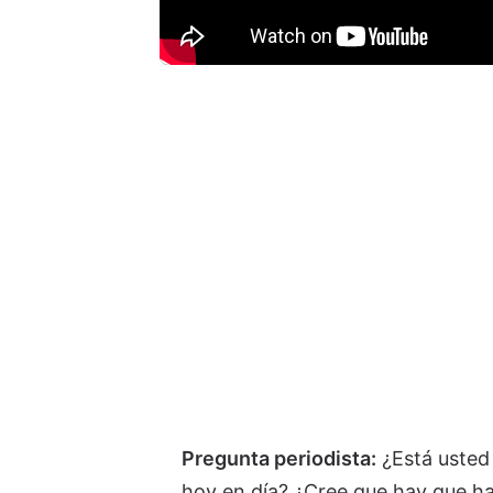
Pregunta periodista:
¿Está usted 
hoy en día? ¿Cree que hay que ha