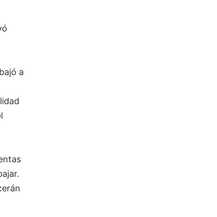
yó
bajó a
lidad
l
entas
ajar.
cerán