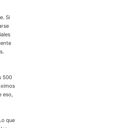
. Si
arse
iales
mente
s.
s 500
óximos
e eso,
 Lo que