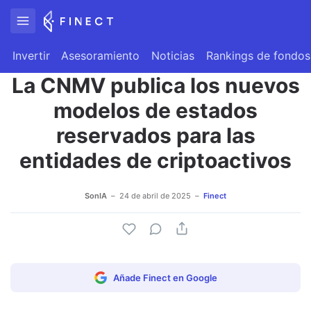
Invertir
Asesoramiento
Noticias
Rankings de fondos
La CNMV publica los nuevos
modelos de estados
reservados para las
entidades de criptoactivos
SonIA
24 de abril de 2025
Finect
Añade Finect en Google