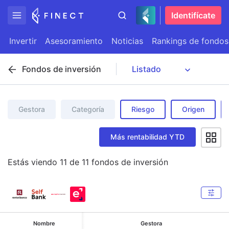
Identifícate
Invertir
Asesoramiento
Noticias
Rankings de fondos
Fondos de inversión
Gestora
Categoría
Riesgo
Origen
Más rentabilidad YTD
Estás viendo
11
de
11
fondos de inversión
Nombre
Gestora