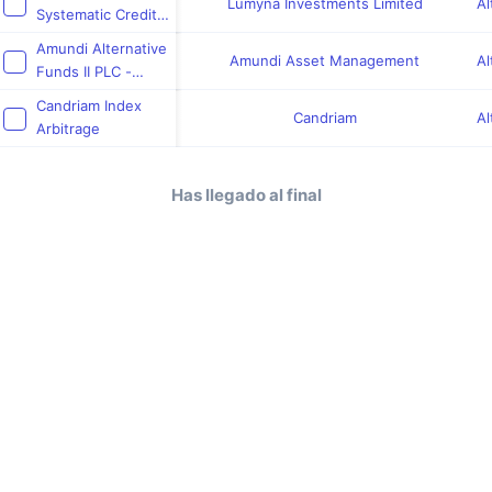
Lumyna Investments Limited
Al
Systematic Credit
UCITS Fund
Amundi Alternative
Amundi Asset Management
Al
Funds II PLC -
Amundi Chenavari
Candriam Index
Credit Fund
Candriam
Al
Arbitrage
Has llegado al final