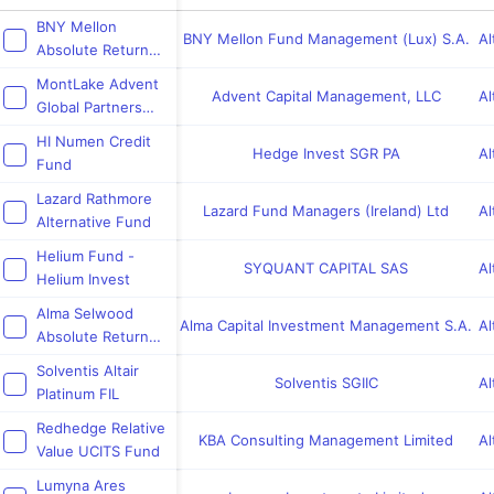
BNY Mellon
BNY Mellon Fund Management (Lux) S.A.
Al
Absolute Return
Global Convertible
MontLake Advent
Fund
Advent Capital Management, LLC
Al
Global Partners
UCITS Fund
HI Numen Credit
Hedge Invest SGR PA
Al
Fund
Lazard Rathmore
Lazard Fund Managers (Ireland) Ltd
Al
Alternative Fund
Helium Fund -
SYQUANT CAPITAL SAS
Al
Helium Invest
Alma Selwood
Alma Capital Investment Management S.A.
Al
Absolute Return
Credit
Solventis Altair
Solventis SGIIC
Al
Platinum FIL
Redhedge Relative
KBA Consulting Management Limited
Al
Value UCITS Fund
Lumyna Ares