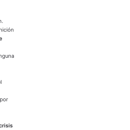
n.
nición
e
inguna
l
 por
risis