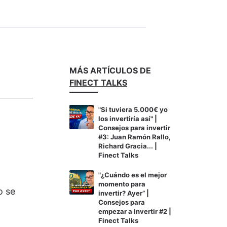
MÁS ARTÍCULOS DE
FINECT TALKS
"Si tuviera 5.000€ yo
los invertiría así" |
Consejos para invertir
#3: Juan Ramón Rallo,
Richard Gracia... |
Finect Talks
"¿Cuándo es el mejor
momento para
o se
invertir? Ayer” |
Consejos para
empezar a invertir #2 |
Finect Talks