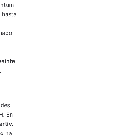
mentum
e hasta
enado
veinte
.
ndes
H. En
ertiv
.
ex ha