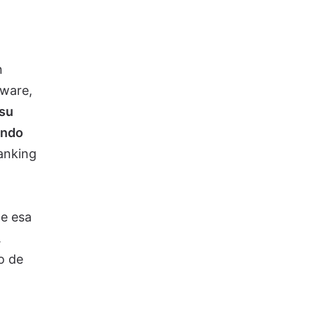
n
dware,
 su
endo
ranking
de esa
.
o de