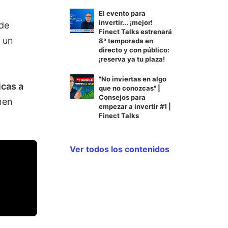
El evento para
invertir... ¡mejor!
de
Finect Talks estrenará
 un
8ª temporada en
directo y con público:
¡reserva ya tu plaza!
"No inviertas en algo
icas a
que no conozcas" |
Consejos para
nen
empezar a invertir #1 |
Finect Talks
Ver todos los contenidos