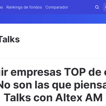
as
Rankings de fondos
Comparador
Talks
ir empresas TOP de c
(No son las que piensa
Talks con Altex AM