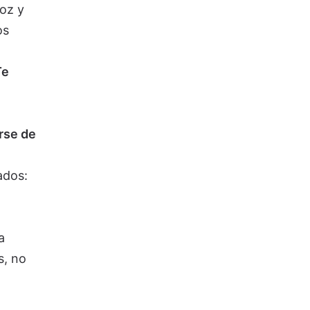
oz y
os
Te
rse de
ados:
a
s, no