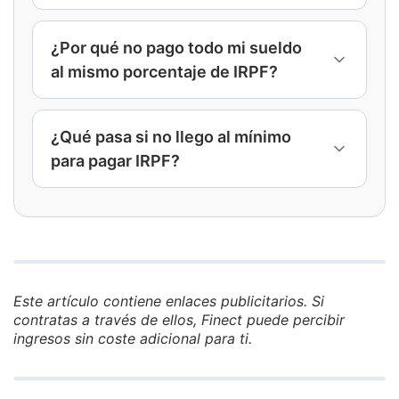
tramo.
El tipo marginal es el porcentaje del último
tramo en el que te encuentras, mientras que
¿Por qué no pago todo mi sueldo
el tipo efectivo es el porcentaje medio real
al mismo porcentaje de IRPF?
que pagas sobre el total de tus ingresos.
Porque el IRPF es progresivo. Solo la parte
de tu salario que cae en cada tramo paga
¿Qué pasa si no llego al mínimo
el porcentaje correspondiente, lo que
para pagar IRPF?
reduce el impacto total del impuesto.
Si no alcanzas el mínimo exigido, Hacienda
puede devolverte todas las retenciones
practicadas durante el año en la
declaración de la renta.
Este artículo contiene enlaces publicitarios. Si
contratas a través de ellos, Finect puede percibir
ingresos sin coste adicional para ti.