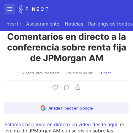
Invertir
Asesoramiento
Noticias
Rankings de fondos
Comentarios en directo a la
conferencia sobre renta fija
de JPMorgan AM
Vicente Varó Rocamora
5 de marzo de 2015
Finect
Añade Finect en Google
Estamos haciendo en directo en vídeo desde aquí
el
evento de JPMorgan AM con su visión sobre las