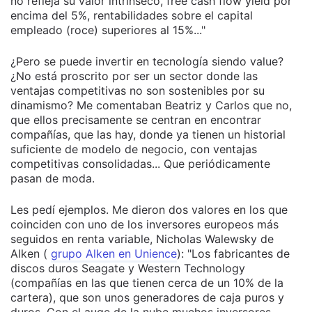
no refleja su valor intrínseco, free cash flow yield por
encima del 5%, rentabilidades sobre el capital
empleado (roce) superiores al 15%..."
¿Pero se puede invertir en tecnología siendo value?
¿No está proscrito por ser un sector donde las
ventajas competitivas no son sostenibles por su
dinamismo? Me comentaban Beatriz y Carlos que no,
que ellos precisamente se centran en encontrar
compañías, que las hay, donde ya tienen un historial
suficiente de modelo de negocio, con ventajas
competitivas consolidadas... Que periódicamente
pasan de moda.
Les pedí ejemplos. Me dieron dos valores en los que
coinciden con uno de los inversores europeos más
seguidos en renta variable, Nicholas Walewsky de
Alken (
grupo Alken en Unience
): "Los fabricantes de
discos duros Seagate y Western Technology
(compañías en las que tienen cerca de un 10% de la
cartera), que son unos generadores de caja puros y
duros. Con el auge de la nube muchos inversores