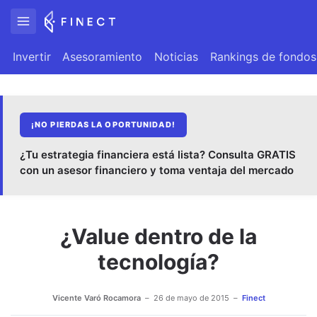
Invertir
Asesoramiento
Noticias
Rankings de fondos
¡NO PIERDAS LA OPORTUNIDAD!
¿Tu estrategia financiera está lista? Consulta GRATIS
con un asesor financiero y toma ventaja del mercado
¿Value dentro de la
tecnología?
Vicente Varó Rocamora
26 de mayo de 2015
Finect