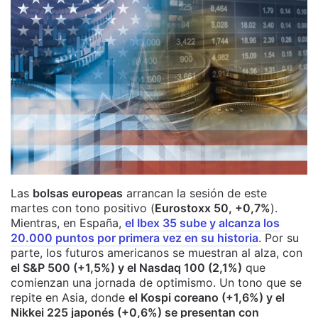
Las
bolsas europeas
arrancan la sesión de este
martes con tono positivo (
Eurostoxx 50, +0,7%
).
Mientras, en España,
el Ibex 35 sube y alcanza los
20.000 puntos por primera vez en su historia
. Por su
parte, los futuros americanos se muestran al alza, con
el S&P 500 (+1,5%) y el Nasdaq 100 (2,1%)
que
comienzan una jornada de optimismo. Un tono que se
repite en Asia, donde
el Kospi coreano (+1,6%) y el
Nikkei 225 japonés (+0,6%) se presentan con