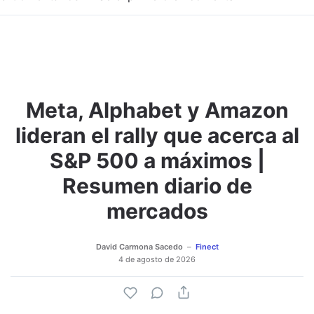
Meta, Alphabet y Amazon
Adjuntar imagen
Comentar
lideran el rally que acerca al
S&P 500 a máximos |
Resumen diario de
mercados
David Carmona Sacedo
Finect
4 de agosto de 2026