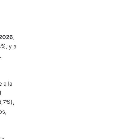
 2026
,
8%
, y a
.
 a la
l
0,7%),
os,