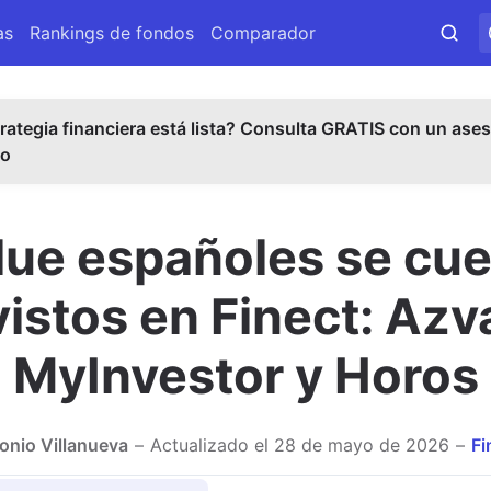
as
Rankings de fondos
Comparador
rategia financiera está lista? Consulta GRATIS con un ases
do
lue españoles se cuel
istos en Finect: Azv
MyInvestor y Horos
onio Villanueva
Actualizado el
28 de mayo de 2026
Fi