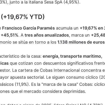
3%), junto a la italiana Sesa SpA (4,95%).
l (+19,67% YTD)
e
Francisco García Paramés
acumula un
+19,67% en
l +45,51%
. A
tres años anualizados
, marca un
+25,4
imonio se sitúa en torno a los
1.138 millones de euros
cterístico de la casa:
energía, transporte marítimo,
licas
que cotizan con descuentos significativos frente
estor. La cartera de Cobas Internacional concentra e
ayor apuesta sectorial. Le siguen consumo cíclico (2
básicos (11,9%). Es la "marca de la casa" Cobas: cíclic
iones que el mercado considera deprimidas.