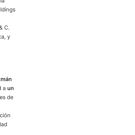
la
ldings
& C.
ca, y
zmán
d a
un
nes de
ción
dad