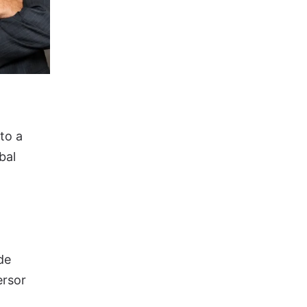
to a
bal
de
ersor