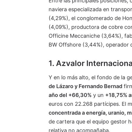
Entre las principales posiciones, 
naviera especializada en transpo
(4,29%), el conglomerado de Hong
(4,09%), productora de cobre con 
Officine Meccaniche (3,64%), fabri
BW Offshore (3,44%), operador de
1. Azvalor Internacion
Y en lo más alto, el fondo de la 
de Lázaro y Fernando Bernad
fir
año del +66,30%
y un
+18,75% an
euros con 22.268 partícipes. El 
concentrada a energía, uranio, 
de cartera que el equipo gestor h
relativa no acompañaba.