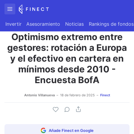
Invertir
Asesoramiento
Noticias
Rankings de fondos
Optimismo extremo entre
gestores: rotación a Europa
y el efectivo en cartera en
mínimos desde 2010 -
Encuesta BofA
Antonio Villanueva
18 de febrero de 2025
Finect
Añade Finect en Google