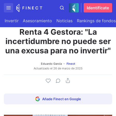
Identifícate
Invertir
Asesoramiento
Noticias
Rankings de fondos
Renta 4 Gestora: "La
incertidumbre no puede ser
una excusa para no invertir"
Eduardo García
Finect
Actualizado el
26 de marzo de 2025
Añade Finect en Google