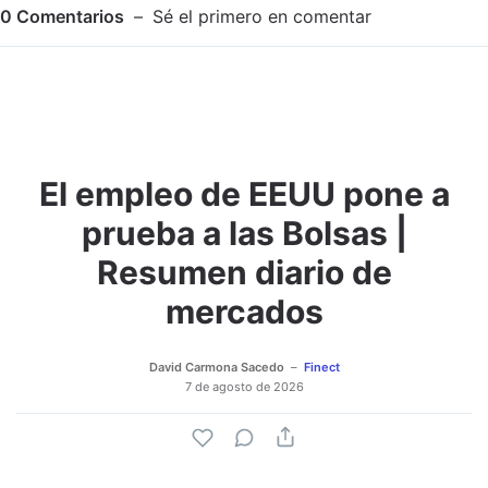
0
Comentarios
Sé el primero en comentar
El empleo de EEUU pone a
Adjuntar imagen
Comentar
prueba a las Bolsas |
Resumen diario de
mercados
David Carmona Sacedo
Finect
7 de agosto de 2026