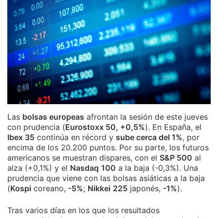
Las
bolsas europeas
afrontan la sesión de este jueves
con prudencia (
Eurostoxx 50, +0,5%
). En España, el
Ibex 35
continúa en récord y
sube cerca del 1%
, por
encima de los 20.200 puntos. Por su parte, los futuros
americanos se muestran dispares, con el
S&P 500
al
alza (+0,1%) y el
Nasdaq
100
a la baja (-0,3%). Una
prudencia que viene con las bolsas asiáticas a la baja
(
Kospi
coreano,
-5%
;
Nikkei
225
japonés,
-1%
).
Tras varios días en los que los resultados