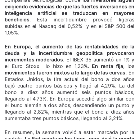
compañías tecnológicas, donde l
os inversores siguen
exigiendo evidencias de que las fuertes inversiones en
inteligencia artificial se traduzcan en mayores
beneficios
. Esta incertidumbre provocó ligeras
subidas en el Nasdaq del 0,52% y en el S&P 500 del
1,05%.
En Europa, el aumento de las rentabilidades de la
deuda y la incertidumbre geopolítica provocaron
incrementos moderados
. El IBEX 35 aumentó un 1% y
el Euro Stoxx lo hizo en 1,23%.
En renta fija
, los
movimientos fueron mixtos a lo largo de las curvas.
En
Estados Unidos, la tira actual del bono a dos años
bajó cuatro puntos básicos y llegó al 4,29%. La del
bono a diez años aumentó seis puntos básicos,
llegando al 4,73%. En Europa sucedió algo similar con
el bund alemán a dos años, descendiendo un punto y
llegando al 2,82%, mientras que el bono a diez años
aumentaba tres puntos básicos, llegando al 3,21%.
En resumen, la semana volvió a estar marcada por la
cautela.
La Fed mantuvo los tipos, pero dejó la puerta