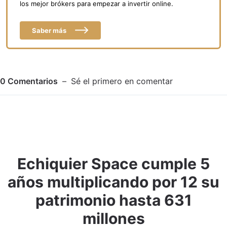
los mejor brókers para empezar a invertir online.
Saber más
0
Comentarios
Sé el primero en comentar
Echiquier Space cumple 5
Adjuntar imagen
Comentar
años multiplicando por 12 su
patrimonio hasta 631
millones