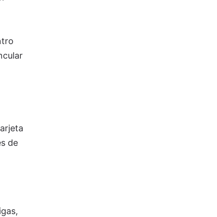
ntro
ncular
arjeta
es de
igas,