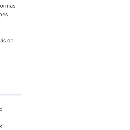
aformas
ones
más de
io
s.