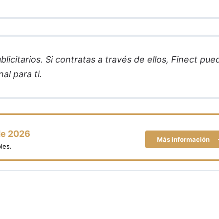
licitarios. Si contratas a través de ellos, Finect pue
al para ti.
de 2026
Más información
les.