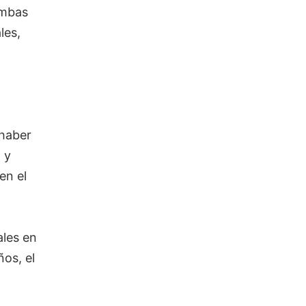
Ambas
les,
 haber
 y
en el
ales en
ños, el