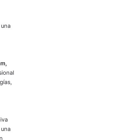
 una
am,
sional
gías,
tiva
 una
en