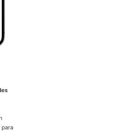
des
n
 para