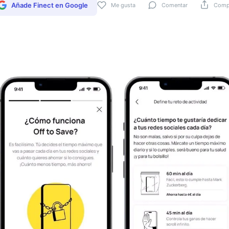
Añade Finect en Google
Me gusta
Comentar
Compa