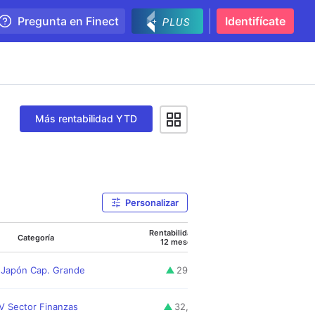
Pregunta en Finect
Identifícate
Más rentabilidad YTD
Personalizar
Rentabilidad
Rentabilidad
Ren
Categoría
12 meses
5 años
A
 Japón Cap. Grande
29,71
%
8,60
%
V Sector Finanzas
32,54
%
10,20
%