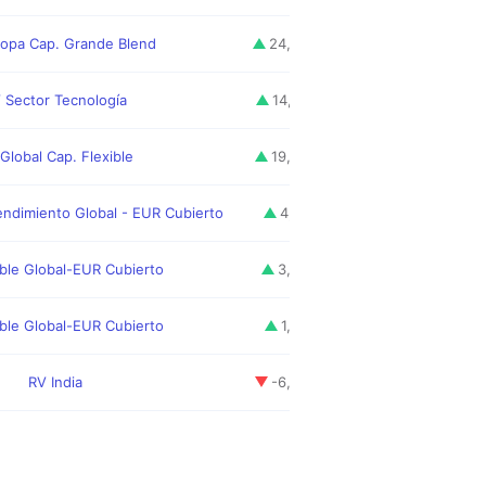
opa Cap. Grande Blend
24,82
%
3,16
%
 Sector Tecnología
14,70
%
6,78
%
Global Cap. Flexible
19,80
%
10,33
%
endimiento Global - EUR Cubierto
4,61
%
3,96
%
ible Global-EUR Cubierto
3,06
%
-1,46
%
ible Global-EUR Cubierto
1,49
%
—
RV India
-6,24
%
10,87
%