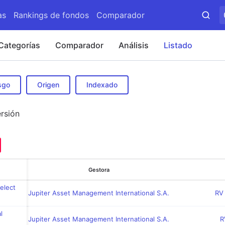
as
Rankings de fondos
Comparador
Categorías
Comparador
Análisis
Listado
sgo
Origen
Indexado
rsión
Gestora
elect
Jupiter Asset Management International S.A.
RV
l
Jupiter Asset Management International S.A.
R