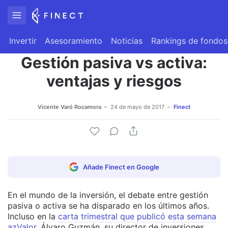
Invertir
Asesoramiento
Noticias
Rankings de fondos
Gestión pasiva vs activa:
ventajas y riesgos
Vicente Varó Rocamora
24 de mayo de 2017
Finect
Añade Finect en Google
En el mundo de la inversión, el debate entre gestión
pasiva o activa se ha disparado en los últimos años.
Incluso en la
carta trimestral que publicó esta semana
azValor,
Álvaro Guzmán, su director de inversiones,