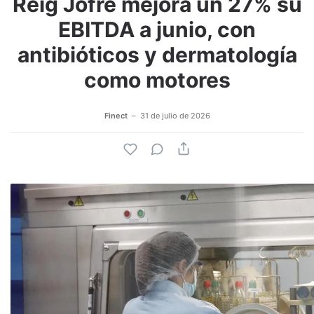
Reig Jofre mejora un 27% su
Adjuntar imagen
Comentar
EBITDA a junio, con
antibióticos y dermatología
como motores
Finect
31 de julio de 2026