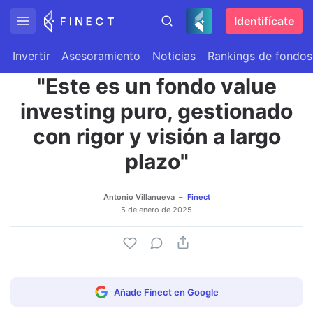
Identifícate
Invertir
Asesoramiento
Noticias
Rankings de fondos
"Este es un fondo value
investing puro, gestionado
con rigor y visión a largo
plazo"
Antonio Villanueva
Finect
5 de enero de 2025
Añade Finect en Google