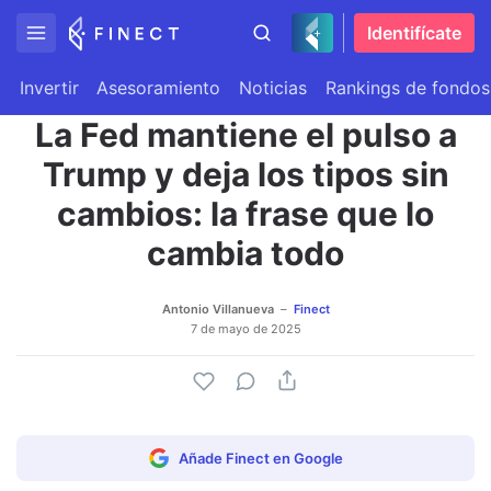
Identifícate
Invertir
Asesoramiento
Noticias
Rankings de fondos
La Fed mantiene el pulso a
Trump y deja los tipos sin
cambios: la frase que lo
cambia todo
Antonio Villanueva
Finect
7 de mayo de 2025
Añade Finect en Google