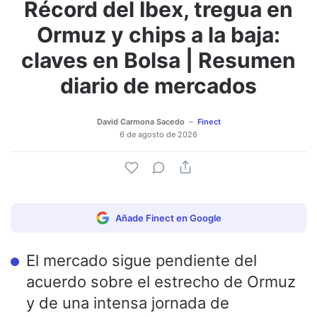
Récord del Ibex, tregua en
Adjuntar imagen
Comentar
Ormuz y chips a la baja:
claves en Bolsa | Resumen
diario de mercados
David Carmona Sacedo
Finect
6 de agosto de 2026
Añade Finect en Google
El mercado sigue pendiente del
acuerdo sobre el estrecho de Ormuz
y de una intensa jornada de