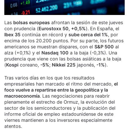
Las
bolsas europeas
afrontan la sesión de este jueves
con prudencia (
Eurostoxx 50, +0,5%
). En España, el
Ibex 35
continúa en récord y
sube cerca del 1%
, por
encima de los 20.200 puntos. Por su parte, los futuros
americanos se muestran dispares, con el
S&P 500
al
alza (+0,1%) y el
Nasdaq
100
a la baja (-0,3%). Una
prudencia que viene con las bolsas asiáticas a la baja
(
Kospi
coreano,
-5%
;
Nikkei
225
japonés,
-1%
).
Tras varios días en los que los resultados
empresariales han marcado el ritmo del mercado,
el
foco vuelve a repartirse entre la geopolítica y la
macroeconomía
. Las negociaciones para reabrir
plenamente el estrecho de Ormuz, la evolución del
sector de los semiconductores y la publicación del
informe oficial de empleo estadounidense de este
viernes mantienen a los inversores especialmente
atentos.