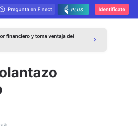
Pregunta en Finect
Identifícate
or financiero y toma ventaja del
volantazo
p
rtir