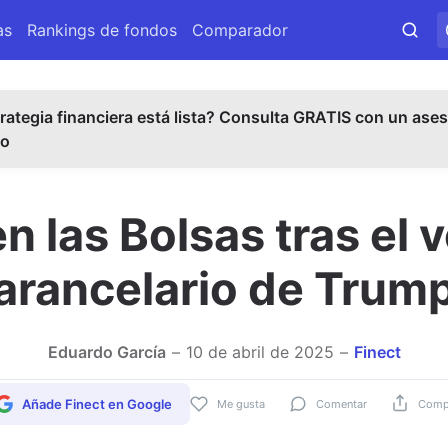
as
Rankings de fondos
Comparador
rategia financiera está lista? Consulta GRATIS con un ases
do
en las Bolsas tras el 
arancelario de Trum
Eduardo García
10 de abril de 2025
Finect
Añade Finect en Google
Me gusta
Comentar
Compa