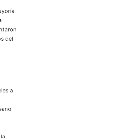
ayoría
a
ntaron
s del
les a
reano
la