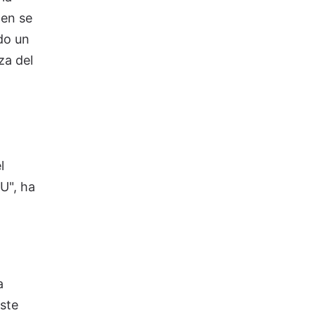
hen se
do un
za del
l
U", ha
a
Este