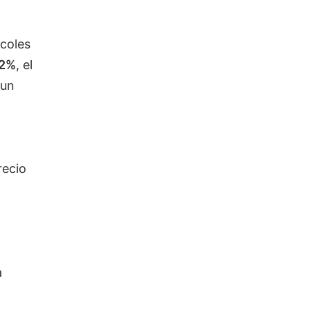
rcoles
52%
, el
 un
recio
a