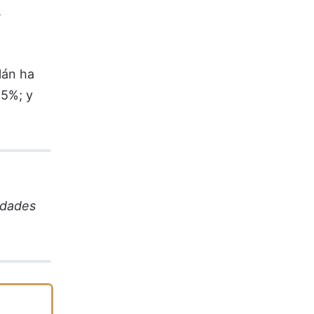
,
lán ha
85%; y
idades