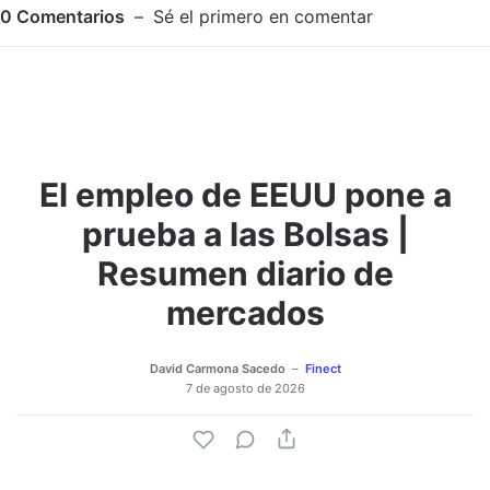
0
Comentarios
Sé el primero en comentar
El empleo de EEUU pone a
Adjuntar imagen
Comentar
prueba a las Bolsas |
Resumen diario de
mercados
David Carmona Sacedo
Finect
7 de agosto de 2026