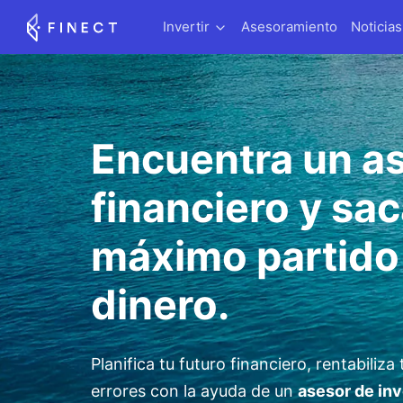
Invertir
Asesoramiento
Noticias
Encuentra un
a
financiero
y sac
máximo partido 
dinero.
Planifica tu futuro financiero, rentabiliza
errores con la ayuda de un
asesor de in