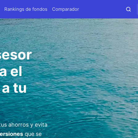
Rankings de fondos
Comparador
sesor
a el
a tu
 tus ahorros y evita
versiones
que se