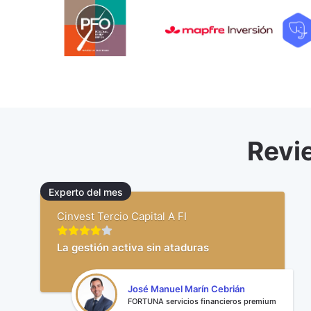
Revi
Experto del mes
Cinvest Tercio Capital A FI
La gestión activa sin ataduras
José Manuel Marín Cebrián
FORTUNA servicios financieros premium