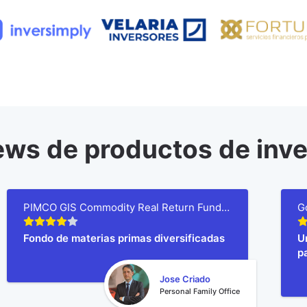
ews de productos de inve
PIMCO GIS Commodity Real Return Fund E Class EUR (Hedged) Accumulation
Fondo de materias primas diversificadas
U
p
Jose Criado
Personal Family Office