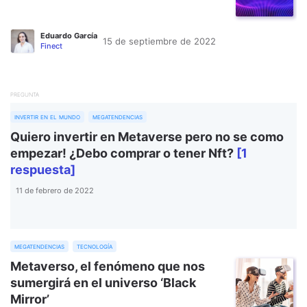
Eduardo García
15 de septiembre de 2022
Finect
PREGUNTA
invertir en el mundo
megatendencias
Quiero invertir en Metaverse pero no se como
empezar! ¿Debo comprar o tener Nft?
[1
respuesta]
11 de febrero de 2022
megatendencias
tecnología
Metaverso, el fenómeno que nos
sumergirá en el universo ‘Black
Mirror’