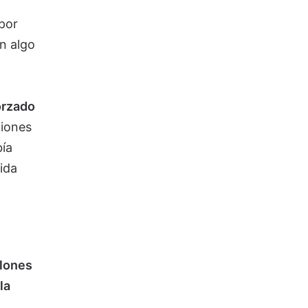
por
ón algo
orzado
ciones
bía
ida
llones
la