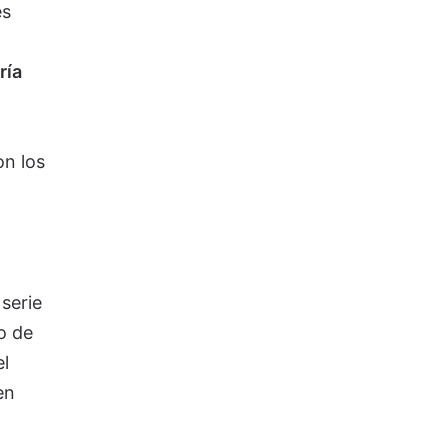
es
ría
on los
serie
o de
el
en