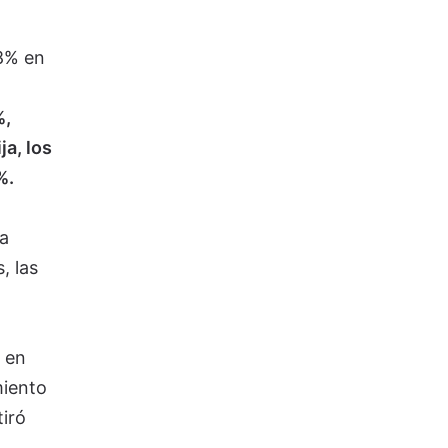
,8% en
%,
ja, los
%.
a
, las
 en
miento
tiró