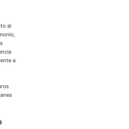
to al
monio,
os
encia
ente a
uros
lanes
o