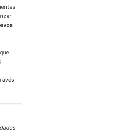
uentas
anzar
uevos
 que
s
través
idades