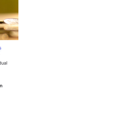
s
y
dual
un