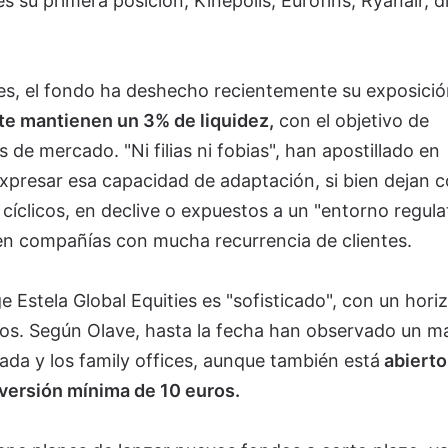
 su primera posición, Kinépolis, Eurofins, Ryanair, d
tes, el fondo ha deshecho recientemente su exposició
e mantienen un 3% de liquidez,
con el objetivo de
e mercado. "Ni filias ni fobias", han apostillado en
 expresar esa capacidad de adaptación, si bien dejan
 cíclicos, en declive o expuestos a un "entorno regula
raen compañías con mucha recurrencia de clientes.
ige Estela Global Equities es "sofisticado", con un hori
ños. Según Olave, hasta la fecha han observado un m
vada y los family offices, aunque también está
abierto
nversión mínima de 10 euros.