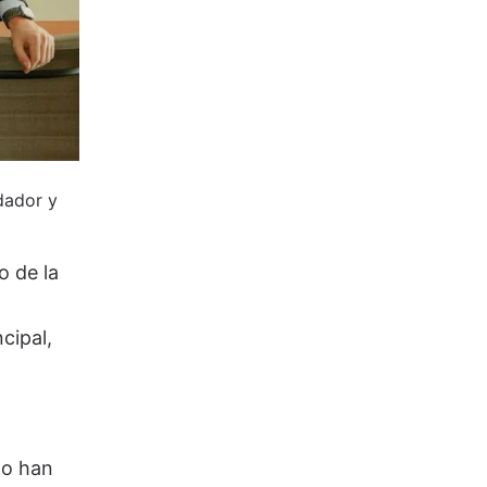
dador y
o de la
cipal,
mo han