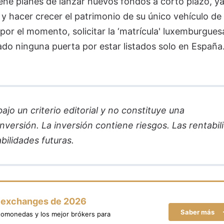
tiene planes de lanzar nuevos fondos a corto plazo, y
 y hacer crecer el patrimonio de su único vehículo de
or el momento, solicitar la ‘matrícula' luxemburgues
ado ninguna puerta por estar listados solo en España
jo un criterio editorial y no constituye una
versión. La inversión contiene riesgos. Las rentabil
bilidades futuras.
y exchanges de 2026
Saber más
tomonedas y los mejor brókers para