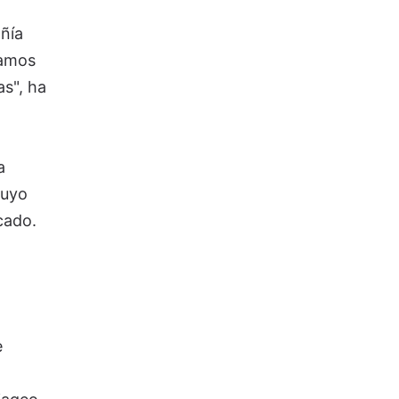
ñía
ramos
as", ha
a
cuyo
cado.
e