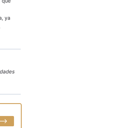
a que
a, ya
.
idades