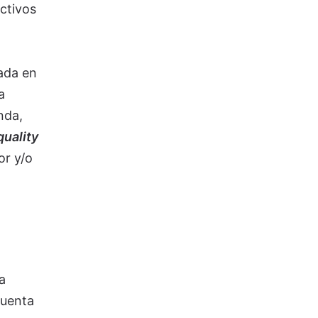
ctivos
rada en
a
nda,
quality
or y/o
a
cuenta