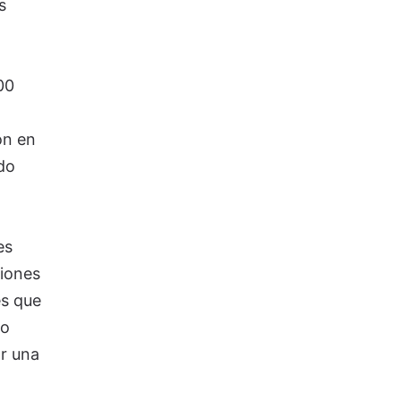
s
00
ón en
do
es
ciones
es que
do
r una