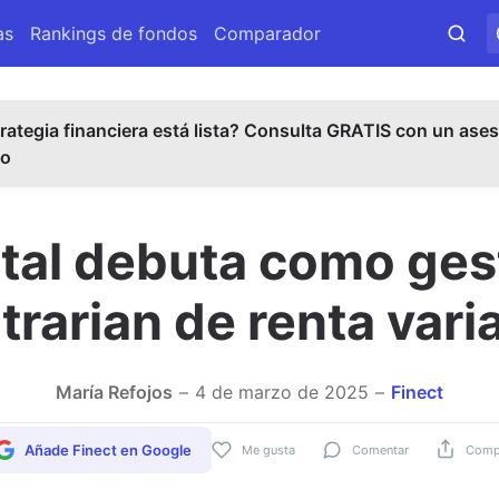
as
Rankings de fondos
Comparador
rategia financiera está lista? Consulta GRATIS con un ases
do
ital debuta como ges
rarian de renta vari
María Refojos
4 de marzo de 2025
Finect
Añade Finect en Google
Me gusta
Comentar
Compa