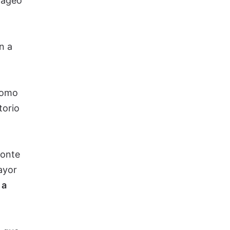
iageo
n a
 como
torio
zonte
ayor
 a