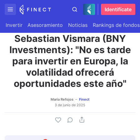
Identifícate
Invertir
Asesoramiento
Noticias
Rankings de fondos
Sebastian Vismara (BNY
Investments): "No es tarde
para invertir en Europa, la
volatilidad ofrecerá
oportunidades este año"
María Refojos
Finect
3 de junio de 2025