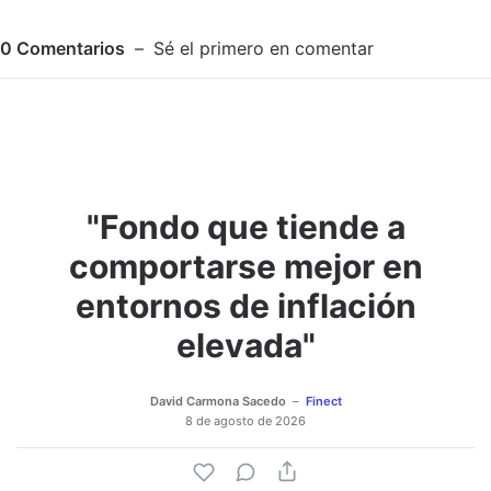
0
Comentarios
Sé el primero en comentar
"Fondo que tiende a
Adjuntar imagen
Comentar
comportarse mejor en
entornos de inflación
elevada"
David Carmona Sacedo
Finect
8 de agosto de 2026