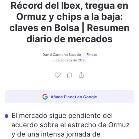
Récord del Ibex, tregua en
Adjuntar imagen
Comentar
Ormuz y chips a la baja:
claves en Bolsa | Resumen
diario de mercados
David Carmona Sacedo
Finect
6 de agosto de 2026
Añade Finect en Google
El mercado sigue pendiente del
acuerdo sobre el estrecho de Ormuz
y de una intensa jornada de