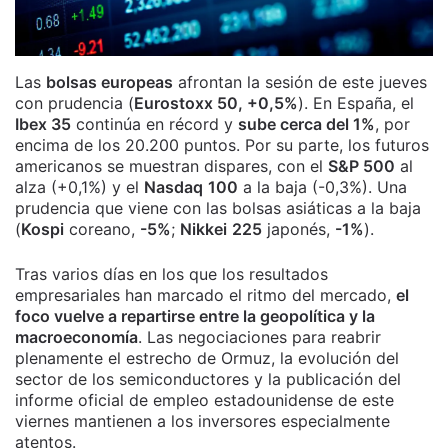
Las
bolsas europeas
afrontan la sesión de este jueves
con prudencia (
Eurostoxx 50, +0,5%
). En España, el
Ibex 35
continúa en récord y
sube cerca del 1%
, por
encima de los 20.200 puntos. Por su parte, los futuros
americanos se muestran dispares, con el
S&P 500
al
alza (+0,1%) y el
Nasdaq
100
a la baja (-0,3%). Una
prudencia que viene con las bolsas asiáticas a la baja
(
Kospi
coreano,
-5%
;
Nikkei
225
japonés,
-1%
).
Tras varios días en los que los resultados
empresariales han marcado el ritmo del mercado,
el
foco vuelve a repartirse entre la geopolítica y la
macroeconomía
. Las negociaciones para reabrir
plenamente el estrecho de Ormuz, la evolución del
sector de los semiconductores y la publicación del
informe oficial de empleo estadounidense de este
viernes mantienen a los inversores especialmente
atentos.