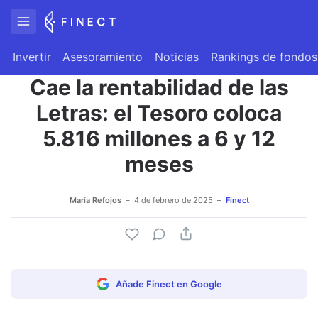
Invertir
Asesoramiento
Noticias
Rankings de fondos
Cae la rentabilidad de las
Letras: el Tesoro coloca
5.816 millones a 6 y 12
meses
María Refojos
4 de febrero de 2025
Finect
Añade Finect en Google