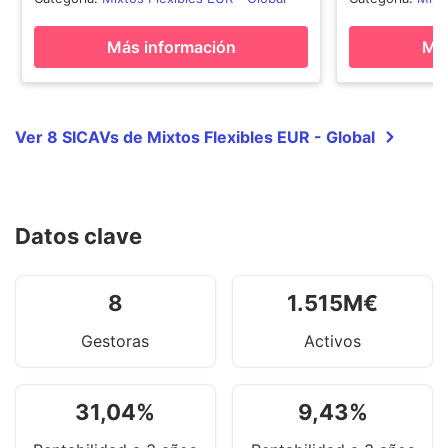
Más información
Más
Ver 8 SICAVs de Mixtos Flexibles EUR - Global
Datos clave
8
1.515
M
€
Gestoras
Activos
31,04
%
9,43
%