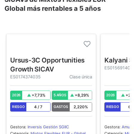
Global más rentables a 5 años
Ursus-3C Opportunities
Kalyani 
Growth SICAV
ES015691403
ES0174374035
Clase única
+
7,73
%
+
8,29
%
+
2,
2026
5 AÑOS
2026
4
/
7
2,220
%
6
RIESGO
GASTOS
RIESGO
Gestora
:
Inversis Gestión SGIIC
Gestora
:
Amundi
Categoría
:
Mixtos Flexibles EUR - Global
Categoría
:
Mixt